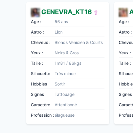
GENEVRA_KT16
A
Age :
56 ans
Age :
Astro :
Lion
Astro :
Cheveux :
Blonds Venicien & Courts
Cheveu
Yeux :
Noirs & Gros
Yeux :
Taille :
1m81 / 86kgs
Taille :
Silhouette :
Très mince
Silhoue
Hobbies :
Sortir
Hobbie
Signes :
Tattouage
Signes 
Caractère :
Attentionné
Caractè
Profession :
élagueuse
Profess