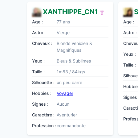
XANTHIPPE_CN1
S
Age :
77 ans
Age :
Astro :
Vierge
Astro :
Cheveux :
Blonds Venicien &
Cheveu
Magnifiques
Yeux :
Yeux :
Bleus & Sublimes
Taille :
Taille :
1m83 / 84kgs
Silhoue
Silhouette :
un peu carré
Hobbie
Hobbies :
Voyager
Signes 
Signes :
Aucun
Caractè
Caractère :
Aventurier
Profess
Profession :
commandante