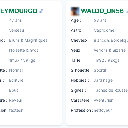
EYMOURGO
WALDO_UN56
47 ans
Age :
53 ans
Verseau
Astro :
Capricorne
x :
Bruns & Magnifiques
Cheveux :
Blancs & Bordeliq
Noisette & Gros
Yeux :
Verrons & Bizarre
1m67 / 59kgs
Taille :
1m92 / 92kgs
tte :
Normal
Silhouette :
Sportif
s :
Ecriture
Hobbies :
Jardinage
:
Bouc
Signes :
Taches de Rousse
re :
Reveur
Caractère :
Aventurier
ion :
facteur
Profession :
nettoyeur