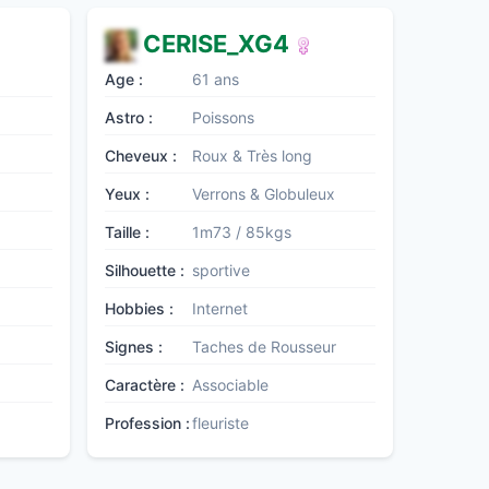
CERISE_XG4
Age :
61 ans
Astro :
Poissons
Cheveux :
Roux & Très long
Yeux :
Verrons & Globuleux
Taille :
1m73 / 85kgs
Silhouette :
sportive
Hobbies :
Internet
Signes :
Taches de Rousseur
Caractère :
Associable
Profession :
fleuriste