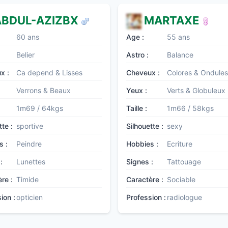
BDUL-AZIZBX
MARTAXE
60 ans
Age :
55 ans
Belier
Astro :
Balance
x :
Ca depend & Lisses
Cheveux :
Colores & Ondules
Verrons & Beaux
Yeux :
Verts & Globuleux
1m69 / 64kgs
Taille :
1m66 / 58kgs
tte :
sportive
Silhouette :
sexy
s :
Peindre
Hobbies :
Ecriture
:
Lunettes
Signes :
Tattouage
re :
Timide
Caractère :
Sociable
ion :
opticien
Profession :
radiologue